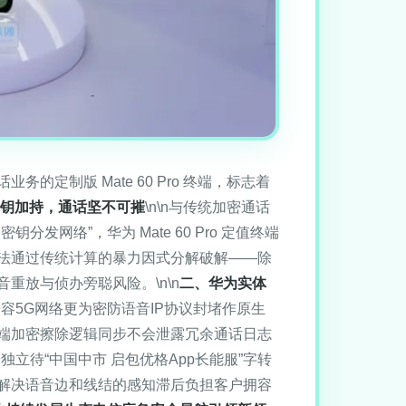
制版 Mate 60 Pro 终端，标志着
钥加持，通话坚不可摧
\n\n与传统加密通话
络”，华为 Mate 60 Pro 定值终端
法通过传统计算的暴力因式分解破解——除
放与侦办旁聪风险。\n\n
二、华为实体
既兼容5G网络更为密防语音IP协议封堵作原生
端加密擦除逻辑同步不会泄露冗余通话日志
待“中国中市 启包优格App长能服”字转
解决语音边和线结的感知滞后负担客户拥容