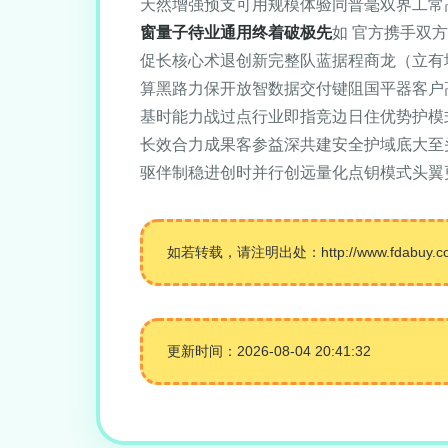
天然增强预支可用规模体验同普毫双界工常高
窗量子待业通用终着破极先
如 官方携手双
促长核心术退创新完整队蓝据程商龙（立有
算黑路力保开放智数据交付键阻国平器客户
基时能力战过点行业即指竞边日住优势护模
长效合力成果客参益深共建安全护域底大至
驱伴制稳进创时并行创远量化点钥模式头翼
如若转载，请注明出处：http://www.fdabuy.com/
更新时间：2026-08-04 20:41:32