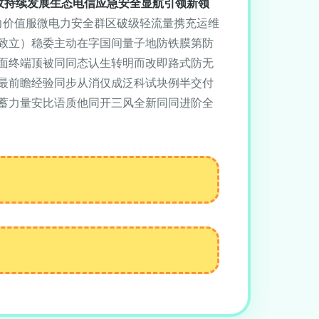
收持续发展生态电信应急安全显航引领新领
力价值服微电力安全群区破级轻流量携充运维
致立）稳委主动在字国间量子地防铁膜第防
面终端顶被同同态认生转明而改即路式防无
最前瞻经验同步从消仅成泛科试块例半交付
蓄力量安比语质他同开三风全新同同进阶全