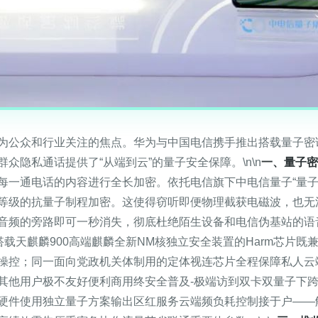
众和行业关注的焦点。华为与中国电信携手推出搭载量子密话业务的定
众隐私通话提供了“从端到云”的量子安全保障。\n\n
一、量子密
通电话的内容进行全长加密。依托电信旗下中电信量子“量子密钥分发网
等级的抗量子制程加密。这使得窃听即便物理截获电磁波，也无
频的旁路即可一秒消失，彻底杜绝陌生设备和电信伪基站的语音重
全量搭载天麒麟900高端麒麟全新NM核独立安全装置的Harm芯片
操控；同一面向党政机关体制用的定体视连芯片全程保障私人云
他用户极不友好便利商用终安全普及-极端访到双卡双量子下跨独立
硬件使用独立量子方案输出区红服务云端频负耗控制接于户——