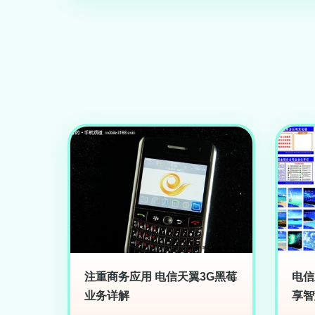
注重商务应用 电信天翼3G黑莓
电信
业务详解
享智