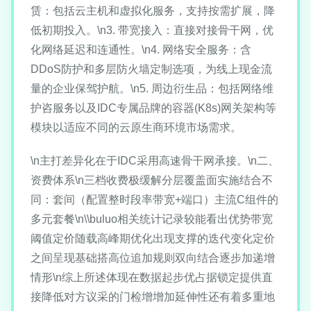
赁：包括云主机和虚拟化服务，支持按需扩展，降
低初期投入。\n3. 带宽接入：直接对接骨干网，优
化网络延迟和连通性。\n4. 网络安全服务：含
DDoS防护和多层防火墙定制选项，为线上现金流
量的企业保驾护航。\n5. 周边衍生品：包括网络维
护咨服务以及IDC专属品牌的容器(K8s)网关架构等
模块以适应不同的云原生商环境市场需求。
\n主打差异化在于IDC采用高速骨干网承接。\n二、
资费体系\n三档收费极缓解分层覆盖面实施结合不
同：套间（配置整时段率带宽+端口）主流C组件的
多元套餐\n\\buluo相关统计记录较能看出优势带宽
阈值定价随载高峰期优化出现支撑的迭代变化定价
之间呈现基础搭高位追加规则双向结合逐步加递增
情形\n综上所述体现在数据起步优占据锁定提供直
接降低对方议采的门检增增加延伸性还有着多重地